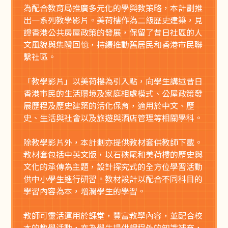
為配合教育局推廣多元化的學與教策略，本計劃推
出一系列教學影片。美荷樓作為二級歷史建築，見
證香港公共房屋政策的發展，保留了昔日社區的人
文風貌與集體回憶，持續推動舊居民和香港市民聯
繫社區。
「教學影片」以美荷樓為引入點，向學生講述昔日
香港市民的生活環境及家庭相處模式、公屋政策發
展歷程及歷史建築的活化保育，適用於中文、歷
史、生活與社會以及旅遊與酒店管理等相關學科。
除教學影片外，本計劃亦提供教材套供教師下載。
教材套包括中英文版，以石硤尾和美荷樓的歷史與
文化的承傳為主題，設計探究式的全方位學習活動
供中小學生進行研習。教材設計以配合不同科目的
學習內容為本，增潤學生的學習。
教師可靈活運用於課堂，豐富教學內容，並配合校
本的教學活動，亦為學生提供課程外的知識補充，