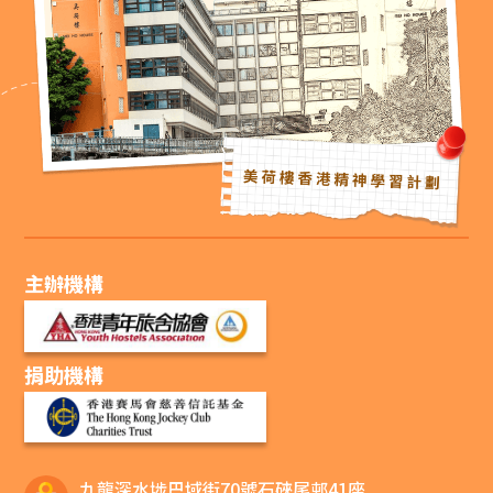
主辦機構
捐助機構
九龍深水埗巴域街70號石硤尾邨41座