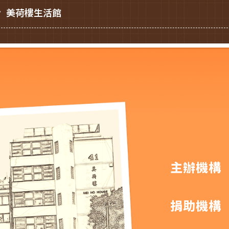
美荷樓生活館
主辦機構
捐助機構