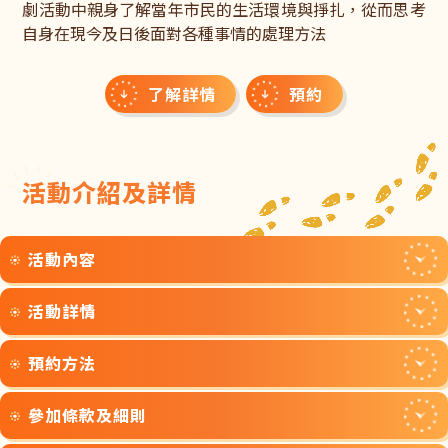
劇活動中親身了解當年市民的生活環境與掙扎，從而思考
自身在現今及日後面對各種事情的處理方法
了解詳情
預約
活動介紹及詳情
活動內容
活動詳情
戰後的香港，居民普遍生活艱苦，1953年聖誕夜的石硤尾
六村大火，更讓石硤尾寮屋區的災民陷於苦難和困境中。
預約方法
從露宿街頭到分配徙置大廈單位，以及與鄰里相處的過程
時段
中，居民都面對不少困難和選擇。本計劃與中英劇團特別
週一至週五（公眾假期除外）上午 10:00 至下午 5:00 期間
以此作背景，攝製教學影片《美在荷花再開的時候》 並製
參加條款及細則
進行
1. 於計劃網站登記，將即時收到包含申請編號的申請處理
成教材提供老師使用。
2026年3至5月已滿額
電郵。