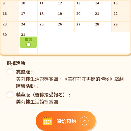
小學及中學：全方位學習
10. 請小心留意個人財物及自身安全，本會概不負責館內及
9
10
11
12
13
14
15
誠信的 本質，以及權衡考量個人理想和家庭承擔的取捨。
小四至小六：人文科／常識科
旅舍內任何個人財物損失或意外事故。
中一至中三：歷史科及公民、經濟與社會科
16
17
18
19
20
21
22
11. 香港青年旅舍協會對上述所有申請細則及參觀安排擁有
中四至中六：歷史科、公民與社會發展科及旅遊與款待科
最終決定權。
23
24
25
26
27
28
29
12. 活動進行期間，未經同意，請勿錄影或錄音。
對象
30
31
揀選
小四至小六； 中一至中六
選擇活動
完整版 :
美荷樓生活館導賞團、《美在荷花再開的時候》戲劇
體驗活動；
精華版（暫停接受報名） :
美荷樓生活館導賞團
開始預約