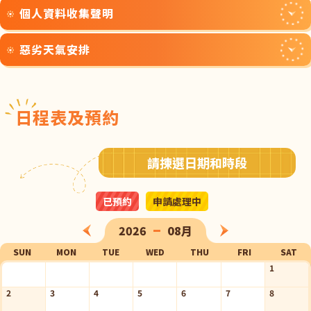
個人資料收集聲明
2. 計劃職員將聯絡學校確認登記資料並發出發票，請學校
1. 申請或報名參加活動即視為已細閱和同意以下所有條款
此外，本計劃為進一步推廣此教材，推出「美荷樓學習體
內容
在發出發票後兩星期內，透過以下方式繳交活動費用：
及細則。
驗營」，讓學生在這幢活化後的歷史
建築物裏，親身了解
美荷樓生活館導賞團、《美在荷花再開的時候》戲劇體驗
A. 入帳至
HSBC銀行戶口「848-418539-292」
再電郵
惡劣天氣安排
2. 報名須以學校或社區組織作單位，為確保與學生有充分
根據個人資料（私隱）條例，以下所收集的資料只作香港
當年市民的生活環境與掙扎，從而思考自身在現今及日後
活動
入數紙至
learning@yha.org.hk
。
的互動，
每團建議參與學生為30人，入校活動每場上限最
青年旅舍協會內部之用，並加以保密。
面對各種事情的處理方法。
B.郵寄支票到「深水埗巴域街70號YHA美荷樓青年旅
多為35人。
如
上午 7 時正
懸掛八號或以上颱風信號、紅色或黑色暴雨
費用
舍」，
支票抬頭「Hong Kong Youth Hostels
3. 建議參加學生級別為同一組別較理想（中一至中三為初
警告信號，
中午 12 時前
的學習體驗營將會取消。
學習體驗營分為兩大部分：
每位學生港幣80元
日程表及預約
Association-MHH」
，並註明「美荷樓香港精神學
中組；中四至中六為高中組）。
如
中午 12 時正
懸掛八號或以上颱風信號、紅色或黑色暴雨
習計劃美荷樓學習體驗營」
4. 截止預約時間為最少一個月。
警告信號，
中午 12 時後
的學習體驗營將會取消。
第一部分美荷樓生活館導賞團
：
*每位參加學生均可獲贈「美荷樓學習體驗營教材套–學生
3. 付款後方完成報名程序，學校會於
完成後兩星期內
收到
5. 活動當天請攜同電子確認信以供工作人員查閱。
如因惡劣天氣或香港青年旅舍協會一方未能提供體驗營服
由導賞員帶領學生了解美荷樓誕生的原因、徙置區的生活
版」乙套 （包含精美書冊《美荷活現．香港精神–我們在石
請揀選日期和時段
本會發出的確認電郵。
6. 由於美荷樓生活館開放予公眾人士參觀，遲到會對其他
務，職員會儘快與相關學校老師聯絡再作安排。
學校須於
環境，以及50-70年代香港的社區生活，透過各種模擬場景
硤尾長大》及教育工作紙）
參觀者造成不便，敬請學校於活動開始前15分鐘到達。
半年內更改預約
，如學校未能於限期內另定參加日期，所
及口述歷史認識昔日的鄰里相處模式與情感，為接下來的
7. 成功完成報名程序的學校如需更改已確認之參觀時間，
已預約
申請處理中
繳交的參觀費用恕不退還。
戲劇體驗活動提供所需的時代
背景知識。
*隨團老師免費，亦可獲贈「美荷樓學習體驗營教材套–老
必須於活動日兩星期前向本會提出，只限更改一次，並需
師版」乙套 （
包含精美書冊《美荷活現．香港精神–我們在
2026
08月
因應實際情況而定。
第二部分《美在荷花再開的時候》戲劇體驗活動
：
石硤尾長大》、教育工作紙及《美在荷花再開的時候》戲
8. YHA 美荷樓青年旅舍不設停車場，車輛可於旅舍正門外
SUN
MON
TUE
WED
THU
FRI
SAT
運用教學影片及教材，讓學生了解當年災民在生活上的困
劇教材）
停車上落客
（只限24座位或以下旅遊巴士）
。
1
境，認識舊年代的社會文化，更能從影片中角色所遭遇的
9. 參觀學校如損毀館內任何展品或旅舍內的設施，本會有
情境，透過
「過程戲劇」（Process Drama）
的習式活動
適用學科
2
3
4
5
6
7
8
權要求參觀學校照價賠償。
代入其中， 進行體驗式學習，思考人與人相處之道，探討