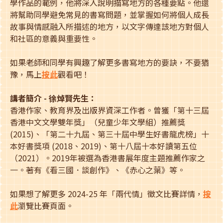
學作品的範例，他將深入說明描寫地方的各種要點。他還
將幫助同學避免常見的書寫問題，並掌握如何將個人成長
故事與情感融入所描述的地方，以文字傳達該地方對個人
和社區的意義與重要性。
如果老師和同學有興趣了解更多書寫地方的要訣，不要猶
豫，馬上
按此
觀看吧！
講者簡介 - 徐焯賢先生：
香港作家、教育界及出版界資深工作者。曾獲「第十三屆
香港中文文學雙年獎」（兒童少年文學組）推薦獎
(2015)、「第二十九屆、第三十屆中學生好書龍虎榜」十
本好書獎項 (2018、2019)、第十八屆十本好讀第五位
（2021）。2019年被選為香港書展年度主題推薦作家之
一。著有《看三國．談創作》、《赤心之葉》等。
如果想了解更多 2024-25 年「兩代情」徵文比賽詳情，
按
此
瀏覽比賽頁面。