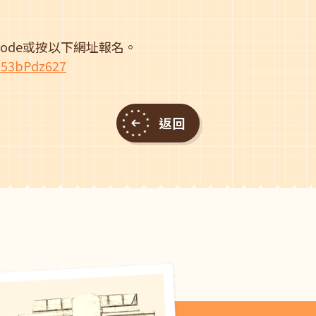
ode或按以下網址報名。
p53bPdz627
返回